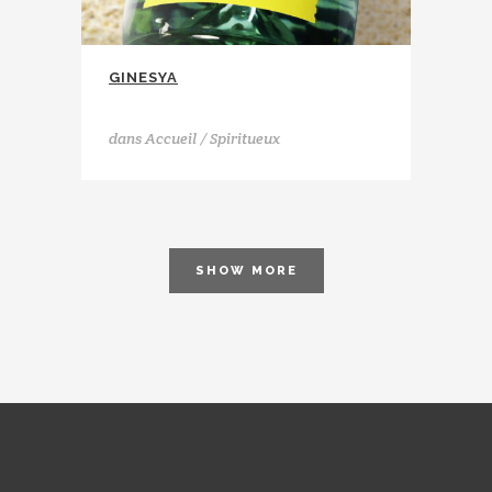
GINESYA
Ginesya
dans
Accueil / Spiritueux
SHOW MORE