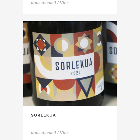
dans
Accueil / Vins
SORLEKUA
La Cave d'Irouléguy
dans
Accueil / Vins