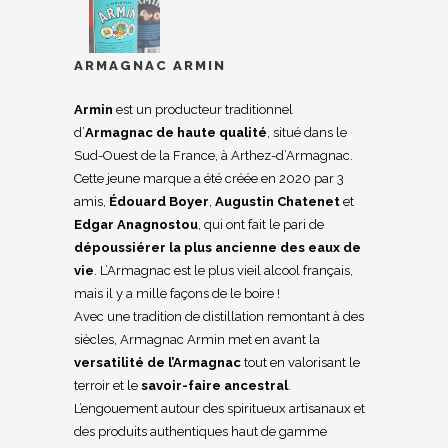
ARMAGNAC ARMIN
Armin
est un
producteur traditionnel
d’
Armagnac de haute qualité
, situé dans le
Sud-Ouest de la France, à Arthez-d’Armagnac.
Cette jeune marque a été créée en 2020 par 3
amis,
Édouard Boyer
,
Augustin Chatenet
et
Edgar Anagnostou
, qui ont fait le pari de
dépoussiérer la plus ancienne des eaux de
vie
. L’Armagnac est le plus vieil alcool français,
mais il y a mille façons de le boire !
Avec une tradition de distillation remontant à des
siècles, Armagnac
Armin
met en avant la
versatilité de l’Armagnac
tout en valorisant le
terroir et le
savoir-faire ancestral
.
L’engouement autour des spiritueux artisanaux et
des produits authentiques haut de gamme