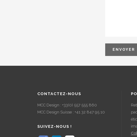
CONTACTEZ-NOUS
PO
MCC Design : +33(0) 557 555 860
Ret
MCC Design Suisse : +41 32 847 95 10
pac
éti
im
SUIVEZ-NOUS !
Col