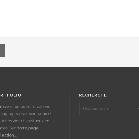
RTFOLIO
RECHERCHE
rouvez toutes nos créations
kagings vins et spiritueux et
quettes vins et spiritueux en
ages.
Sur notre page
lection...