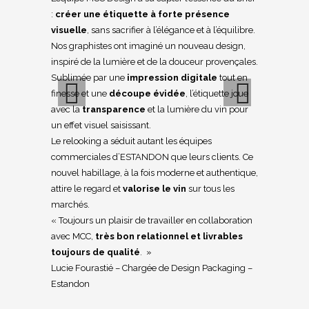
:
créer une étiquette à forte présence
visuelle
, sans sacrifier à l’élégance et à l’équilibre.
Nos graphistes ont imaginé un nouveau design,
inspiré de la lumière et de la douceur provençales.
Sublimée par une
impression digitale
tout en
finesse et une
découpe évidée
, l’étiquette joue
avec la
transparence
et la lumière du vin pour
un effet visuel saisissant.
Previous
Next
Le relooking a séduit autant les équipes
commerciales d’ESTANDON que leurs clients. Ce
nouvel habillage, à la fois moderne et authentique,
attire le regard et
valorise le vin
sur tous les
marchés.
« Toujours un plaisir de travailler en collaboration
avec MCC,
très bon relationnel et livrables
toujours de qualité
. »
Lucie Fourastié – Chargée de Design Packaging –
Estandon