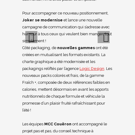
Pour accompagner ce nouveau positionnement,
Joker se modernise
et lance une nouvelle
campagne de communication qui s’adresse avec
humour à tous ceux qui veulent bien manger, tout
simplement !
Côté packaging, de
nouvelles gammes
ont été
Previous
Next
créées en mutualisant les formats existants. La
charte graphique a été modernisée et les
packagings reliftés par l’agence
Logic Design
. Les
nouveaux packs colorés et frais, de la gamme
Fraîch +, composée de deux références faibles en
calories, mettent désormais en avant les apports
nutritionnels de chaque formule et véhicule la
promesse d’un plaisir fruité rafraîchissant pour
l’été !
Les équipes
MCC Couëron
ont accompagné le
projet pas et pas, du conseil technique à