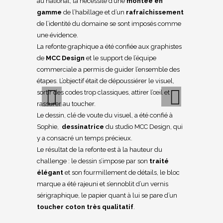
au national, la nécessité d’une
montée en
gamme
de l’habillage et d’un
rafraîchissement
de l’identité du domaine se sont imposés comme
une évidence.
La refonte graphique a été confiée aux graphistes
de
MCC Design
et le support de l’équipe
commerciale a permis de guider l’ensemble des
étapes. L’objectif était de dépoussiérer le visuel,
sortir des codes trop classiques, attirer l’œil et
rassurer au toucher.
Le dessin, clé de voute du visuel, a été confié à
Previous
Next
Sophie,
dessinatrice
du studio MCC Design, qui
y a consacré un temps précieux.
Le résultat de la refonte est à la hauteur du
challenge : le dessin s’impose par son
traité
élégant
et son fourmillement de détails, le bloc
marque a été rajeuni et s’ennoblit d’un vernis
sérigraphique, le papier quant à lui se pare d’un
toucher coton très qualitatif
.