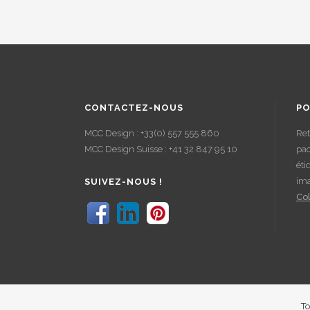
CONTACTEZ-NOUS
PO
MCC Design : +33(0) 557 555 860
Ret
MCC Design Suisse : +41 32 847 95 10
pac
éti
im
SUIVEZ-NOUS !
Col
To