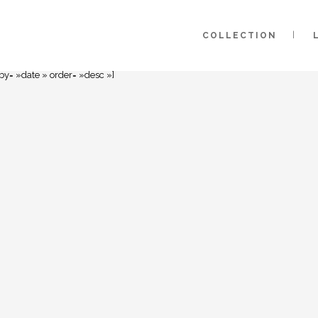
COLLECTION
y= »date » order= »desc »]