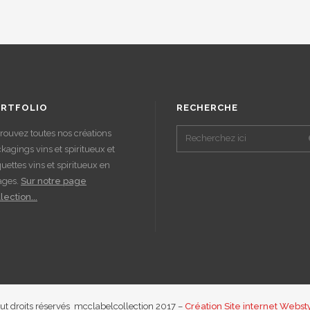
RTFOLIO
RECHERCHE
rouvez toutes nos créations
kagings vins et spiritueux et
quettes vins et spiritueux en
ages.
Sur notre page
lection...
ut droits réservés mcclabelcollection 2017 –
Création Site internet Websty