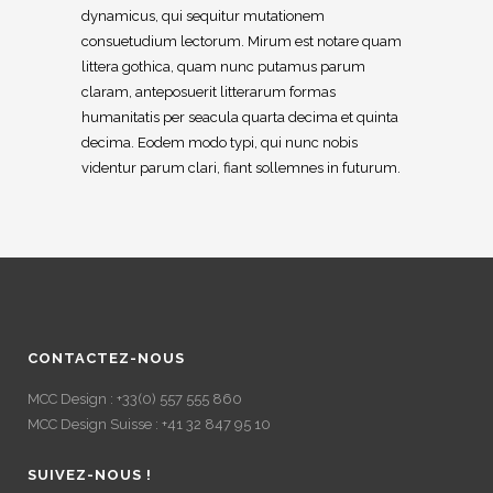
dynamicus, qui sequitur mutationem
consuetudium lectorum. Mirum est notare quam
littera gothica, quam nunc putamus parum
claram, anteposuerit litterarum formas
humanitatis per seacula quarta decima et quinta
decima. Eodem modo typi, qui nunc nobis
videntur parum clari, fiant sollemnes in futurum.
CONTACTEZ-NOUS
MCC Design : +33(0) 557 555 860
MCC Design Suisse : +41 32 847 95 10
SUIVEZ-NOUS !