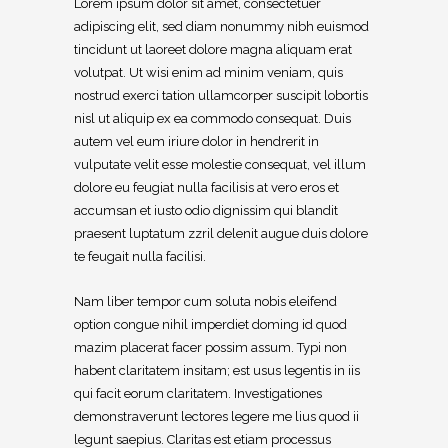
Lorem ipsum dolor sit amet, consectetuer
adipiscing elit, sed diam nonummy nibh euismod
tincidunt ut laoreet dolore magna aliquam erat
volutpat. Ut wisi enim ad minim veniam, quis
nostrud exerci tation ullamcorper suscipit lobortis
nisl ut aliquip ex ea commodo consequat. Duis
autem vel eum iriure dolor in hendrerit in
vulputate velit esse molestie consequat, vel illum
dolore eu feugiat nulla facilisis at vero eros et
accumsan et iusto odio dignissim qui blandit
praesent luptatum zzril delenit augue duis dolore
te feugait nulla facilisi.
Nam liber tempor cum soluta nobis eleifend
option congue nihil imperdiet doming id quod
mazim placerat facer possim assum. Typi non
habent claritatem insitam; est usus legentis in iis
qui facit eorum claritatem. Investigationes
demonstraverunt lectores legere me lius quod ii
legunt saepius. Claritas est etiam processus