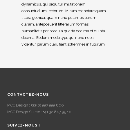
dynamicus, qui sequitur mutationem
consuetudium lectorum. Mirum est notare quam
littera gothica, quam nunc putamus parum
claram, anteposuerit litterarum formas
humanitatis per seacula quarta decima et quinta
decima. Eodem modo typi, qui nunc nobis
videntur parum clari, fiant sollemnes in futurum.
CONTACTEZ-NOUS
MCC Design : +33(0) 557 555 860
MCC Design Suisse : +41 32 847 95 10
SUIVEZ-NOUS !