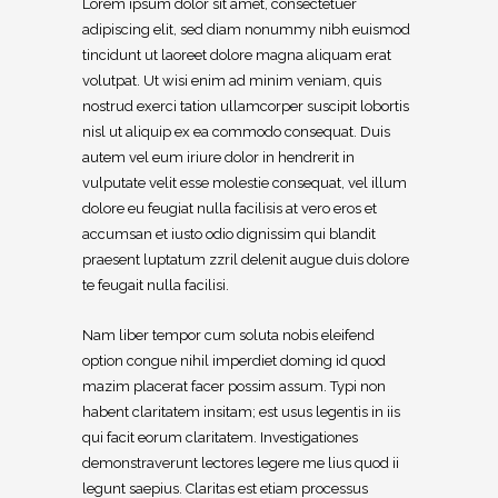
Lorem ipsum dolor sit amet, consectetuer
adipiscing elit, sed diam nonummy nibh euismod
tincidunt ut laoreet dolore magna aliquam erat
volutpat. Ut wisi enim ad minim veniam, quis
nostrud exerci tation ullamcorper suscipit lobortis
nisl ut aliquip ex ea commodo consequat. Duis
autem vel eum iriure dolor in hendrerit in
vulputate velit esse molestie consequat, vel illum
dolore eu feugiat nulla facilisis at vero eros et
accumsan et iusto odio dignissim qui blandit
praesent luptatum zzril delenit augue duis dolore
te feugait nulla facilisi.
Nam liber tempor cum soluta nobis eleifend
option congue nihil imperdiet doming id quod
mazim placerat facer possim assum. Typi non
habent claritatem insitam; est usus legentis in iis
qui facit eorum claritatem. Investigationes
demonstraverunt lectores legere me lius quod ii
legunt saepius. Claritas est etiam processus