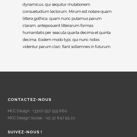
dynamicus, qui sequitur mutationem
consuetudium lectorum. Mirum est notare quam
littera gothica, quam nunc putamus parum
claram, anteposuerit litterarum formas
humanitatis per seacula quarta decima et quinta
decima. Eodem modo typi, qui nunc nobis
videntur parum clari, fiant sollemnes in futurum.
CONTACTEZ-NOUS
MCC Design : +33(0) 557 555 860
MCC Design Suisse : +41 32 847 95 10
SUIVEZ-NOUS !