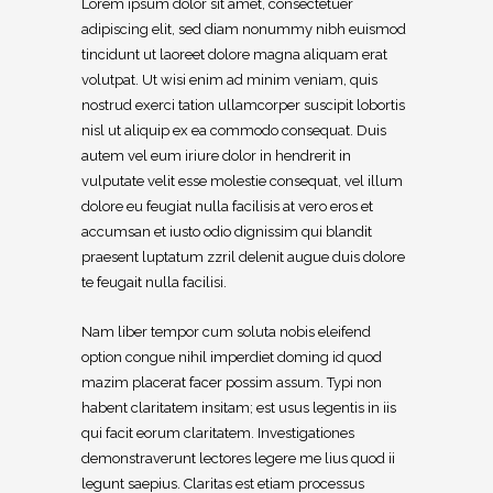
Lorem ipsum dolor sit amet, consectetuer
adipiscing elit, sed diam nonummy nibh euismod
tincidunt ut laoreet dolore magna aliquam erat
volutpat. Ut wisi enim ad minim veniam, quis
nostrud exerci tation ullamcorper suscipit lobortis
nisl ut aliquip ex ea commodo consequat. Duis
autem vel eum iriure dolor in hendrerit in
vulputate velit esse molestie consequat, vel illum
dolore eu feugiat nulla facilisis at vero eros et
accumsan et iusto odio dignissim qui blandit
praesent luptatum zzril delenit augue duis dolore
te feugait nulla facilisi.
Nam liber tempor cum soluta nobis eleifend
option congue nihil imperdiet doming id quod
mazim placerat facer possim assum. Typi non
habent claritatem insitam; est usus legentis in iis
qui facit eorum claritatem. Investigationes
demonstraverunt lectores legere me lius quod ii
legunt saepius. Claritas est etiam processus