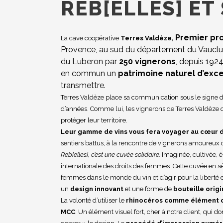
REB[ELLES] ET
Premier pro
La cave coopérative
Terres Valdèze,
Provence, au sud du département du Vauclus
du Luberon par
250 vignerons
, depuis 1924
en commun un
patrimoine naturel d’exc
transmettre.
Terres Valdèze place sa communication sous le signe 
d’années. Comme lui, les vignerons de Terres Valdèze 
protéger leur territoire.
Leur gamme de vins vous fera voyager au cœur 
sentiers battus, à la rencontre de vignerons amoureux d
Reb[elles], c’est une cuvée solidaire.
Imaginée, cultivée, 
internationale des droits des femmes. Cette cuvée en sér
femmes dans le monde du vin et d’agir pour la liberté e
un
design innovant
et une forme de
bouteille origi
La volonté d’utiliser le
rhinocéros comme élément c
MCC
. Un élément visuel fort, cher à notre client, qui d