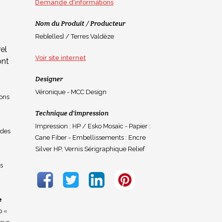
Demande d'informations
Nom du Produit / Producteur
Reb[elles] / Terres Valdèze
el
Voir site internet
 ont
Designer
Véronique - MCC Design
ions
Technique d'impression
Impression : HP / Esko Mosaïc - Papier :
 des
Cane Fiber - Embellissements : Encre
Silver HP, Vernis Sérigraphique Relief
es
e
p «