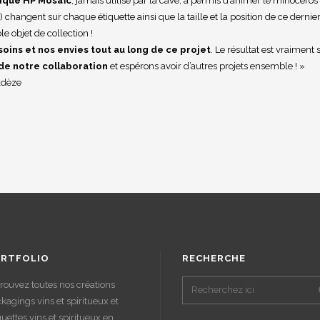
ique HP Mosaïc
, jamais utilisé par la cave, a permis d’animer le rhinocéros
) changent sur chaque étiquette ainsi que la taille et la position de ce dernier
le objet de collection !
oins et nos envies tout au long de ce projet
. Le résultat est vraiment
e notre collaboration
et espérons avoir d’autres projets ensemble ! »
ldèze
RTFOLIO
RECHERCHE
rouvez toutes nos créations
kagings vins et spiritueux et
quettes vins et spiritueux en