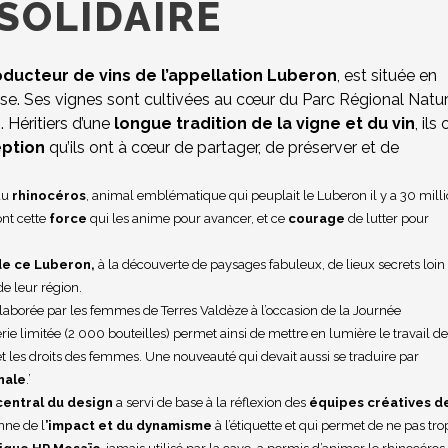
 SOLIDAIRE
ducteur de vins de l’appellation Luberon
, est située en
e. Ses vignes sont cultivées au cœur du Parc Régional Natur
. Héritiers d’une
longue tradition de la vigne et du vin
, ils
eption
qu’ils ont à cœur de partager, de préserver et de
du
rhinocéros
, animal emblématique qui peuplait le Luberon il y a 30 mill
ont cette
force
qui les anime pour avancer, et ce
courage
de lutter pour
de ce Luberon,
à la découverte de paysages fabuleux, de lieux secrets loin
e leur région.
élaborée par les femmes de Terres Valdèze à l’occasion de la Journée
ie limitée (2 000 bouteilles) permet ainsi de mettre en lumière le travail d
t les droits des femmes. Une nouveauté qui devait aussi se traduire par
nale
.’
entral du design
a servi de base à la réflexion des
équipes créatives d
onne de l
’impact et du dynamisme
à l’étiquette et qui permet de ne pas tro