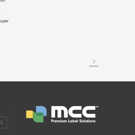
 sur
.
 super