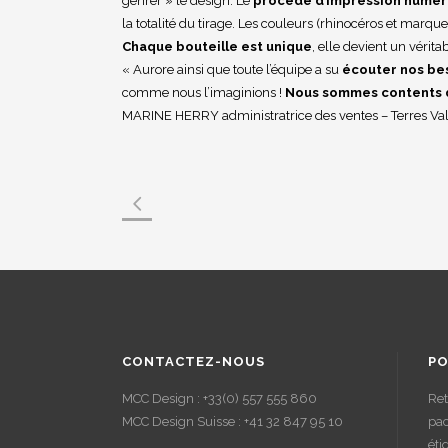
genrer » le design. Le
procédé d’impression numér
la totalité du tirage. Les couleurs (rhinocéros et marque
Chaque bouteille est unique
, elle devient un véritab
« Aurore ainsi que toute l’équipe a su
écouter nos bes
comme nous l’imaginions !
Nous sommes contents d
MARINE HERRY administratrice des ventes – Terres Va
CONTACTEZ-NOUS
PO
MCC Design : +33(0) 557 555 860
Ret
MCC Design Suisse : +41 32 847 95 10
pac
éti