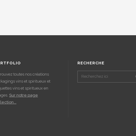
RTFOLIO
RECHERCHE
rouvez toutes nos créations
kagings vins et spiritueux et
quettes vins et spiritueux en
ages.
Sur notre page
lection...