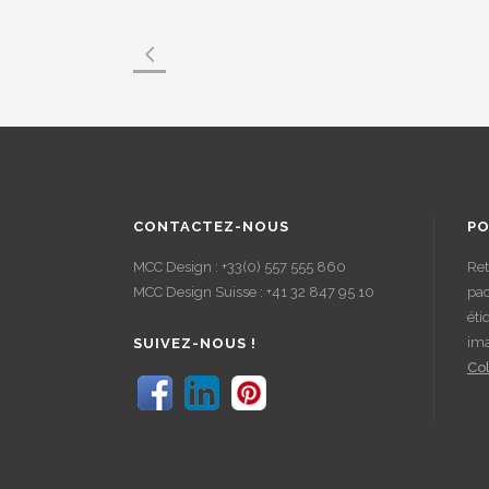
CONTACTEZ-NOUS
PO
MCC Design : +33(0) 557 555 860
Ret
MCC Design Suisse : +41 32 847 95 10
pac
éti
im
SUIVEZ-NOUS !
Col