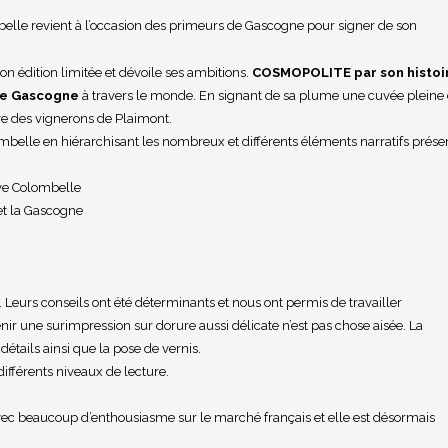
elle revient à l’occasion des primeurs de Gascogne pour signer de son
n édition limitée et dévoile ses ambitions.
COSMOPOLITE par son histoi
de Gascogne
à travers le monde. En signant de sa plume une cuvée pleine
re des vignerons de Plaimont.
lombelle en hiérarchisant les nombreux et différents éléments narratifs présen
ve Colombelle
 et la Gascogne
 Leurs conseils ont été déterminants et nous ont permis de travailler
nir une surimpression sur dorure aussi délicate n’est pas chose aisée. La
étails ainsi que la pose de vernis.
différents niveaux de lecture.
avec beaucoup d’enthousiasme sur le marché français et elle est désormais