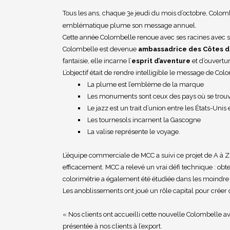
Tous les ans, chaque 3
jeudi du mois d’octobre, Colomb
è
emblématique plume son message annuel.
Cette année Colombelle renoue avec ses racines avec so
Colombelle est devenue
ambassadrice des Côtes 
fantaisie, elle incarne l’
esprit d’aventure
et d’ouvertu
L’objectif était de rendre intelligible le message de Co
La plume est l’emblème de la marque
Les monuments sont ceux des pays où se trou
Le jazz est un trait d’union entre les États-Unis
Les tournesols incarnent la Gascogne
La valise représente le voyage.
L’équipe commerciale de MCC a suivi ce projet de A à Z.
efficacement. MCC a relevé un vrai défi technique : obte
colorimétrie a également été étudiée dans les moindre d
Les anoblissements ont joué un rôle capital pour créer 
« Nos clients ont accueilli cette nouvelle Colombelle 
présentée à nos clients à l’export.