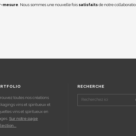
r-mesure
. Nous sommes une nouvelle fois
satisfaits
de notre collaboratio
RTFOLIO
RECHERCHE
rouvez toutes nos créations
kagings vins et spiritueux et
quettes vins et spiritueux en
ages.
Sur notre page
lection...