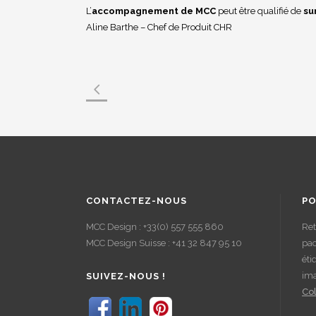
L’
accompagnement de MCC
peut être qualifié de
su
Aline Barthe – Chef de Produit CHR
CONTACTEZ-NOUS
PO
MCC Design : +33(0) 557 555 860
Ret
MCC Design Suisse : +41 32 847 95 10
pac
éti
im
SUIVEZ-NOUS !
Col