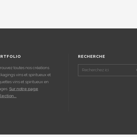
RTFOLIO
RECHERCHE
rouvez toutes nos créations
kagings vins et spiritueux et
quettes vins et spiritueux en
ages.
Sur notre page
lection...