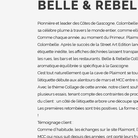
BELLE & REBEL
Pionnière et leader des Côtes de Gascogne, Colombelle 
sa célèbre plume à travers le monde entier, comme elle 
Comme chaque année, au moment du Primeur, Plaimont 
Colombelle. Après le succès de la Street Art Edition l
étiquette inédite, les affiches déchirées laissent tran
les rues, les bars et les restaurants. Belle & Rebelle Co
aromatique équilibrée si spécifique à la Gascogne.
C’est tout naturellement que la cave de Plaimont se to
l’étiquette débute aux alentours de mars et MCC entre 
Avec le thème Collage de cette année, notre client souhai
plusieurs essais, tenant compte des contraintes de prod
du client : un côté de l’étiquette arbore une découpe spé
Les premières retombées sont très positives. La forme de 
!
Témoignage client :
Comme d’habitude, les échanges sur le site Plaimont, l
MCC qui nous suit depuis des années, ont porté leurs fruit