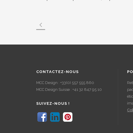
CONTACTEZ-NOUS
PO
MCC Design : +33(0) 557 555 860
Ret
MCC Design Suisse : +41 32 847 95 10
pac
éti
im
SUIVEZ-NOUS !
Col