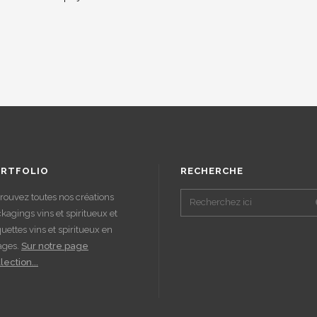
RTFOLIO
RECHERCHE
rouvez toutes nos créations
kagings vins et spiritueux et
quettes vins et spiritueux en
ages.
Sur notre page
lection...