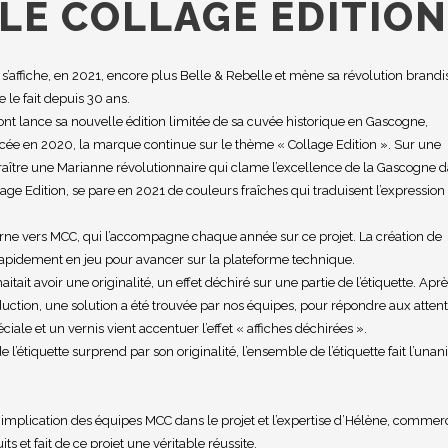
LE COLLAGE EDITION
s’affiche, en 2021, encore plus Belle & Rebelle et mène sa révolution brandi
le fait depuis 30 ans.
lance sa nouvelle édition limitée de sa cuvée historique en Gascogne,
ancée en 2020, la marque continue sur le thème « Collage Edition ». Sur une
sparaître une Marianne révolutionnaire qui clame l’excellence de la Gascogne 
llage Edition, se pare en 2021 de couleurs fraîches qui traduisent l’expression
urne vers MCC, qui l’accompagne chaque année sur ce projet. La création de
rapidement en jeu pour avancer sur la plateforme technique.
tait avoir une originalité, un effet déchiré sur une partie de l’étiquette. Apr
uction, une solution a été trouvée par nos équipes, pour répondre aux atten
ciale et un vernis vient accentuer l’effet « affiches déchirées ».
l’étiquette surprend par son originalité, l’ensemble de l’étiquette fait l’unan
’implication des équipes MCC dans le projet et l’expertise d’Hélène, commer
s et fait de ce projet une véritable réussite.