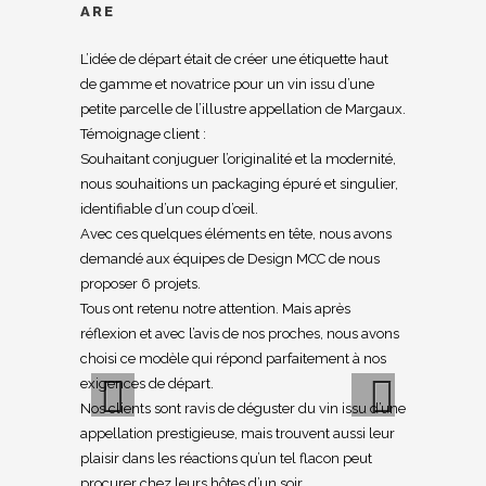
ARE
L’idée de départ était de créer une étiquette haut
de gamme et novatrice pour un vin issu d’une
petite parcelle de l’illustre appellation de Margaux.
Témoignage client :
Souhaitant conjuguer l’originalité et la modernité,
nous souhaitions un packaging épuré et singulier,
identifiable d’un coup d’œil.
Avec ces quelques éléments en tête, nous avons
demandé aux équipes de Design MCC de nous
proposer 6 projets.
Tous ont retenu notre attention. Mais après
réflexion et avec l’avis de nos proches, nous avons
choisi ce modèle qui répond parfaitement à nos
exigences de départ.
Nos clients sont ravis de déguster du vin issu d’une
appellation prestigieuse, mais trouvent aussi leur
Previous
Next
plaisir dans les réactions qu’un tel flacon peut
procurer chez leurs hôtes d’un soir.